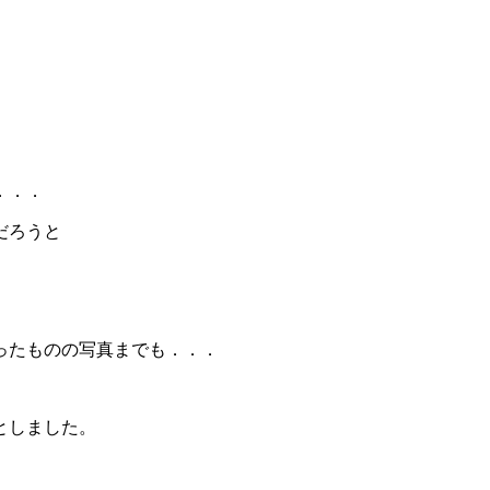
．．．
だろうと
ったものの写真までも．．．
ととしました。