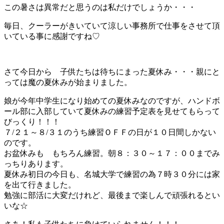
この暑さは異常だと思うのは私だけでしょうか・・・
毎日、クーラーがきいていて涼しい事務所で仕事をさせて頂
いている事に感謝ですね♡
さて今日から 子供たちは待ちにまった夏休み・・・親にと
っては魔の夏休みが始まりました。
娘が今年中学生になり始めての夏休みなのですが、ハンドボ
ール部に入部していて夏休みの練習予定表を見せてもらって
びっくり！！！
７/２１～８/３１のうち練習ＯＦＦの日が１０日間しかない
のです。
お盆休みも もちろん練習。朝８：３０～１７：００までみ
っちりあります。
夏休み初日の今日も、名城大学で練習の為７時３０分には家
を出て行きました。
勉強に部活に大変だけれど、最後まで楽しんで頑張れるとい
いな☆