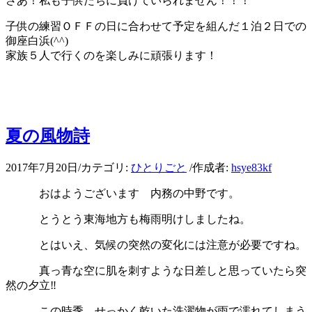
さあ！私も子供たちに負けていられません！！！
子供の練習ＯＦＦの日に合わせて予定を組んだ１泊２日での
御座白浜(^^)
家族５人で行くのを楽しみに頑張ります！
夏の風物詩
2017年7月20日
/
カテゴリ:
ひとりごと
/
作成者:
hsye83kf
おはようございます 内務の中野です。
とうとう東海地方も梅雨明けしましたね。
とはいえ、気候の突然の変化には注意が必要ですね。
真っ青な空に肌を刺すような日差しと思っていたら突
然の夕立‼
この時季、せっかく乾いた洗濯物が雨で濡れてしまう