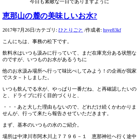
今日も素敵な一日でありますように
恵那山の麓の美味しいお水?
2017年7月26日
/
カテゴリ:
ひとりごと
/
作成者:
hsye83kf
こんにちは、事務の松下です。
飲料水はいつも汲みに行っていて、まだ在庫充分ある状態な
のですが、いつものお水があるうちに
他のお水汲み場所へ行って味比べしてみよう！の企画が我家
でスタ－トしました。
いつも飲んでる水が、やっぱり一番だね、と再確認したいの
と、ドライブに行く目的づくりと、
・・・あと大した理由もないので、どれだけ続くかわかりま
せんが、行って来たら報告させていただきます。
まず、基本のいつもの水のご紹介。
場所は中津川市阿木川上７７９６－１ 恵那神社へ行く途中