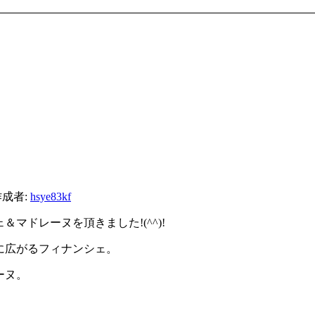
作成者:
hsye83kf
マドレーヌを頂きました!(^^)!
に広がるフィナンシェ。
ーヌ。