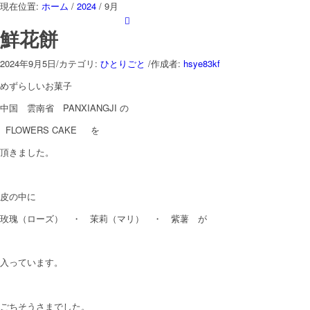
現在位置:
ホーム
/
2024
/
9月
鮮花餅
2024年9月5日
/
カテゴリ:
ひとりごと
/
作成者:
hsye83kf
めずらしいお菓子
中国 雲南省 PANXIANGJI の
FLOWERS CAKE を
頂きました。
皮の中に
玫瑰（ローズ） ・ 茉莉（マリ） ・ 紫薯 が
入っています。
ごちそうさまでした。