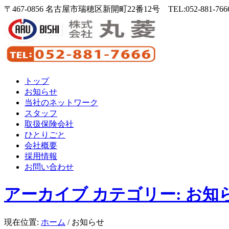
〒467-0856 名古屋市瑞穂区新開町22番12号 TEL:052-881-7666 
トップ
お知らせ
当社のネットワーク
スタッフ
取扱保険会社
ひとりごと
会社概要
採用情報
お問い合わせ
アーカイブ カテゴリー: お知
現在位置:
ホーム
/
お知らせ